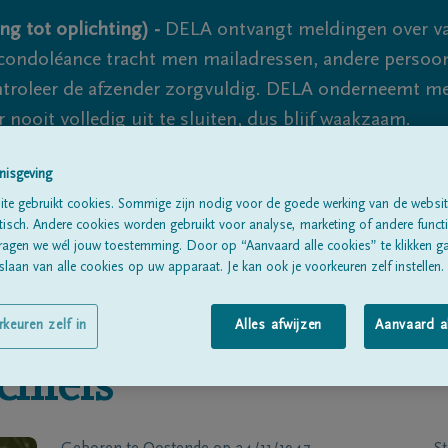
ng tot oplichting) -
DELA ontvangt meldingen over va
ondoléance tracht men mailadressen, andere persoon
controleer de afzender zorgvuldig. DELA onderneemt m
 nooit volledig uit te sluiten, dus blijf waakzaam.
nisgeving
te gebruikt cookies. Sommige zijn nodig voor de goede werking van de websit
Alle rouwberichten
Over ons
B
sch. Andere cookies worden gebruikt voor analyse, marketing of andere functio
ragen we wél jouw toestemming. Door op “Aanvaard alle cookies” te klikken g
laan van alle cookies op uw apparaat. Je kan ook je voorkeuren zelf instellen.
rkeuren zelf in
Alles afwijzen
Aanvaard a
chiels