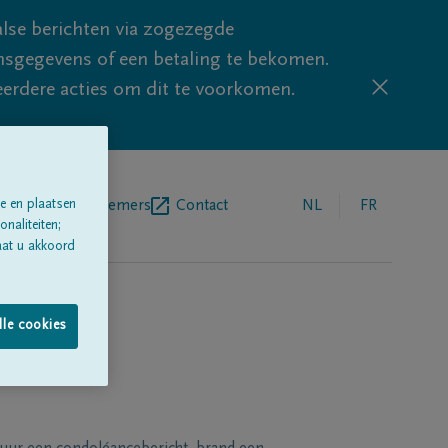
lse berichten via zogezegde
sgegevens of een betaling te bekomen.
eerdere acties om dit te voorkomen.
e en plaatsen
egrafenisondernemers
Contact
NL
FR
naliteiten;
aat u akkoord
lle cookies