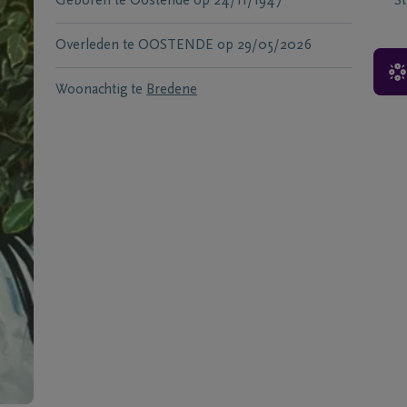
Geboren te
Oostende
op
24/11/1947
S
Overleden te
OOSTENDE
op
29/05/2026
Woonachtig te
Bredene