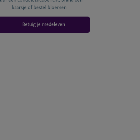
tuur een condoléancebericht, brand een
kaarsje of bestel bloemen
Betuig je medeleven