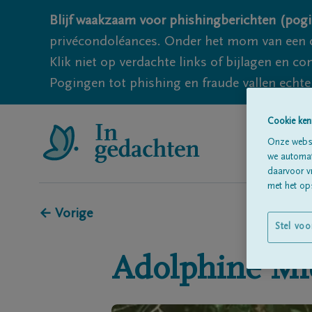
Blijf waakzaam voor phishingberichten (pogi
privécondoléances. Onder het mom van een c
Klik niet op verdachte links of bijlagen en 
Pogingen tot phishing en fraude vallen echter
Cookie ken
Onze websi
we automati
daarvoor v
met het ops
← Vorige
Stel voo
Adolphine
Mi