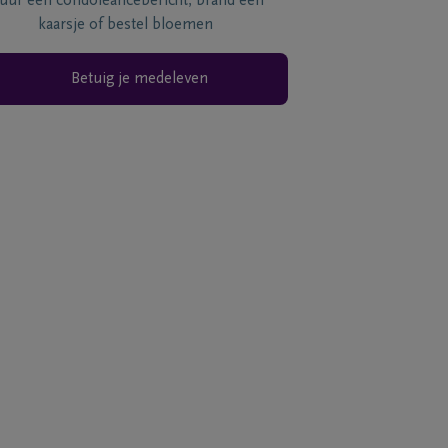
tuur een condoléancebericht, brand een
kaarsje of bestel bloemen
Betuig je medeleven