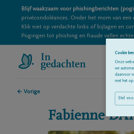
Blijf waakzaam voor phishingberichten (pogi
privécondoléances. Onder het mom van een c
Klik niet op verdachte links of bijlagen en 
Pogingen tot phishing en fraude vallen echter
Cookie ken
Onze websi
we automati
daarvoor v
met het ops
← Vorige
Stel voo
Fabienne
DA