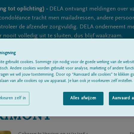
ng tot oplichting) -
DELA ontvangt meldingen over va
ondoléance tracht men mailadressen, andere persoon
controleer de afzender zorgvuldig. DELA onderneemt m
 nooit volledig uit te sluiten, dus blijf waakzaam.
nisgeving
Alle rouwberichten
Over ons
B
te gebruikt cookies. Sommige zijn nodig voor de goede werking van de websit
sch. Andere cookies worden gebruikt voor analyse, marketing of andere functio
ragen we wél jouw toestemming. Door op “Aanvaard alle cookies” te klikken g
laan van alle cookies op uw apparaat. Je kan ook je voorkeuren zelf instellen.
rkeuren zelf in
Alles afwijzen
Aanvaard a
RIMONT