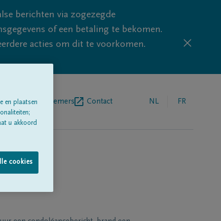
lse berichten via zogezegde
sgegevens of een betaling te bekomen.
eerdere acties om dit te voorkomen.
egrafenisondernemers
Contact
NL
FR
e en plaatsen
naliteiten;
aat u akkoord
lle cookies