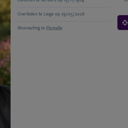
Geboren te
Verviers
op
15/11/1964
S
Overleden te
Liege
op
29/05/2026
Woonachtig te
Flemalle