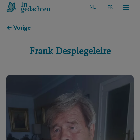
NL
FR
← Vorige
Frank
Despiegeleire