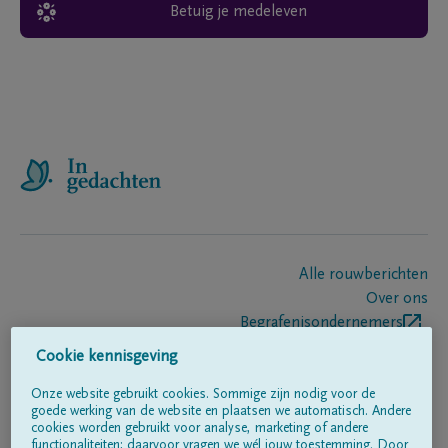
Betuig je medeleven
Alle rouwberichten
Over ons
Begrafenisondernemers
Contact
Cookie kennisgeving
Onze website gebruikt cookies. Sommige zijn nodig voor de
goede werking van de website en plaatsen we automatisch. Andere
Volg ons op
cookies worden gebruikt voor analyse, marketing of andere
functionaliteiten; daarvoor vragen we wél jouw toestemming. Door