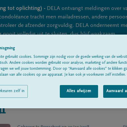
ng tot oplichting) -
DELA ontvangt meldingen over va
ondoléance tracht men mailadressen, andere persoon
controleer de afzender zorgvuldig. DELA onderneemt m
 nooit volledig uit te sluiten, dus blijf waakzaam.
nisgeving
te gebruikt cookies. Sommige zijn nodig voor de goede werking van de websit
Alle rouwberichten
Over ons
B
sch. Andere cookies worden gebruikt voor analyse, marketing of andere functio
ragen we wél jouw toestemming. Door op “Aanvaard alle cookies” te klikken g
laan van alle cookies op uw apparaat. Je kan ook je voorkeuren zelf instellen.
rkeuren zelf in
Alles afwijzen
Aanvaard a
l