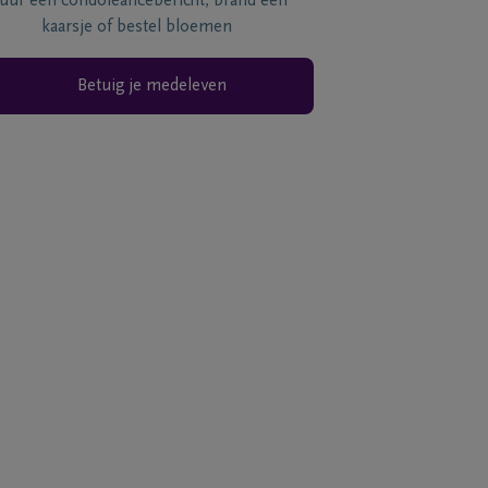
tuur een condoléancebericht, brand een
kaarsje of bestel bloemen
Betuig je medeleven