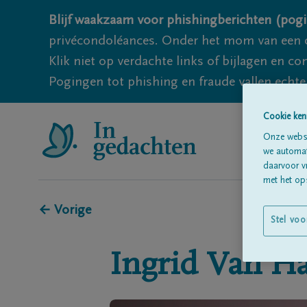
Blijf waakzaam voor phishingberichten (pogi
privécondoléances. Onder het mom van een c
Klik niet op verdachte links of bijlagen en 
Pogingen tot phishing en fraude vallen echter
Cookie ken
Onze websi
we automati
daarvoor v
met het ops
← Vorige
Stel voo
Ingrid
Van Ha