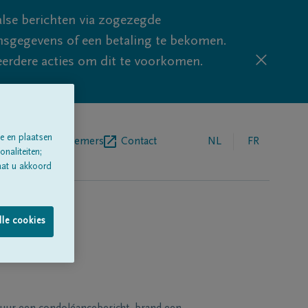
lse berichten via zogezegde
sgegevens of een betaling te bekomen.
eerdere acties om dit te voorkomen.
e en plaatsen
egrafenisondernemers
Contact
NL
FR
naliteiten;
aat u akkoord
lle cookies