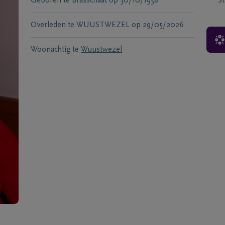
Geboren te
Brasschaat
op
30/10/1958
S
Overleden te
WUUSTWEZEL
op
29/05/2026
Woonachtig te
Wuustwezel