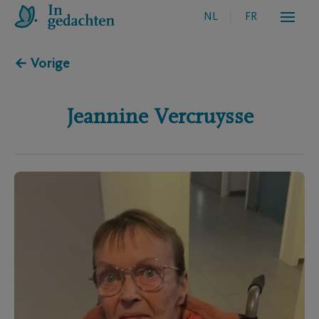
NL
FR
← Vorige
Jeannine
Vercruysse