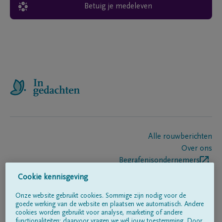
Betuig je medeleven
Alle rouwberichten
Over ons
Begrafenisondernemers
Contact
Cookie kennisgeving
Onze website gebruikt cookies. Sommige zijn nodig voor de
goede werking van de website en plaatsen we automatisch. Andere
Volg ons op
cookies worden gebruikt voor analyse, marketing of andere
functionaliteiten; daarvoor vragen we wél jouw toestemming. Door