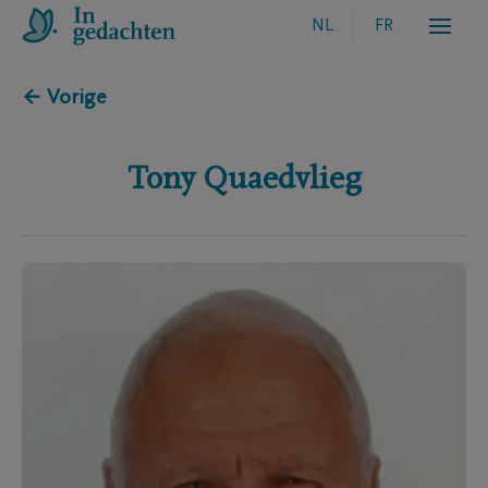
NL
FR
← Vorige
Tony
Quaedvlieg