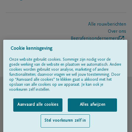
Alle rouwberichten
Over ons
Begrafenisondernemers
Contact
Cookie kennisgeving
Onze website gebruikt cookies. Sommige zijn nodig voor de
goede werking van de website en plaatsen we automatisch. Andere
Volg ons op
cookies worden gebruikt voor analyse, marketing of andere
functionaliteiten; daarvoor vragen we wél jouw toestemming. Door
op “Aanvaard alle cookies” te klikken gaat u akkoord met het
© DELA
opslaan van alle cookies op uw apparaat. Je kan ook je
voorkeuren zelf instellen.
Gebruiksvoorwaarden
Aanvaard alle cookies
Alles afwijzen
Privacyverklaring
Stel voorkeuren zelf in
Toegankelijkheidsverklaring