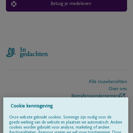
Betuig je medeleven
Alle rouwberichten
Over ons
Begrafenisondernemers
Contact
Cookie kennisgeving
Onze website gebruikt cookies. Sommige zijn nodig voor de
goede werking van de website en plaatsen we automatisch. Andere
Volg ons op
cookies worden gebruikt voor analyse, marketing of andere
functionaliteiten; daarvoor vragen we wél jouw toestemming. Door