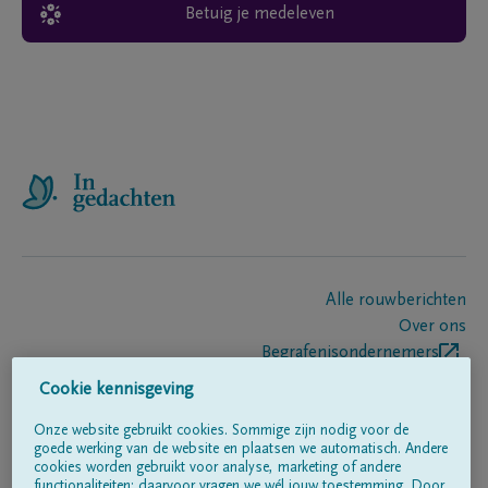
Betuig je medeleven
Alle rouwberichten
Over ons
Begrafenisondernemers
Contact
Cookie kennisgeving
Onze website gebruikt cookies. Sommige zijn nodig voor de
goede werking van de website en plaatsen we automatisch. Andere
Volg ons op
cookies worden gebruikt voor analyse, marketing of andere
functionaliteiten; daarvoor vragen we wél jouw toestemming. Door