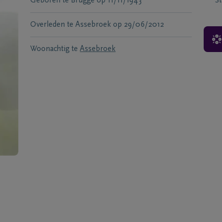
Geboren te
Brugge
op
11/11/1943
S
Overleden te
Assebroek
op
29/06/2012
Woonachtig te
Assebroek