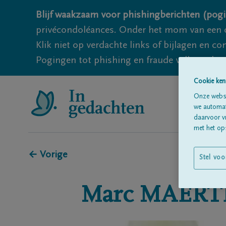
Blijf waakzaam voor phishingberichten (pogi
privécondoléances. Onder het mom van een c
Klik niet op verdachte links of bijlagen en 
Pogingen tot phishing en fraude vallen echter
Cookie ken
Onze websi
we automati
daarvoor v
met het ops
← Vorige
Stel voo
Marc
MAERT