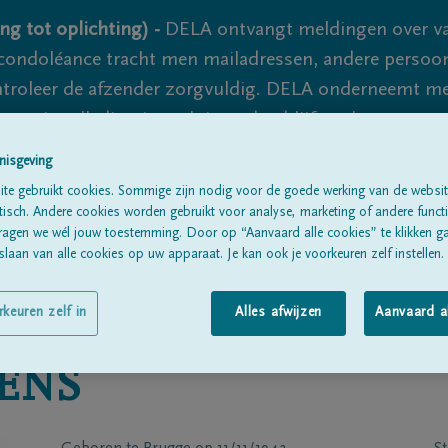
ng tot oplichting) -
DELA ontvangt meldingen over va
ondoléance tracht men mailadressen, andere persoon
controleer de afzender zorgvuldig. DELA onderneemt m
 nooit volledig uit te sluiten, dus blijf waakzaam.
nisgeving
te gebruikt cookies. Sommige zijn nodig voor de goede werking van de websit
Alle rouwberichten
Over ons
B
sch. Andere cookies worden gebruikt voor analyse, marketing of andere functio
ragen we wél jouw toestemming. Door op “Aanvaard alle cookies” te klikken g
laan van alle cookies op uw apparaat. Je kan ook je voorkeuren zelf instellen.
rkeuren zelf in
Alles afwijzen
Aanvaard a
ENS