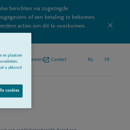
lse berichten via zogezegde
sgegevens of een betaling te bekomen.
eerdere acties om dit te voorkomen.
e en plaatsen
egrafenisondernemers
Contact
NL
FR
naliteiten;
aat u akkoord
lle cookies