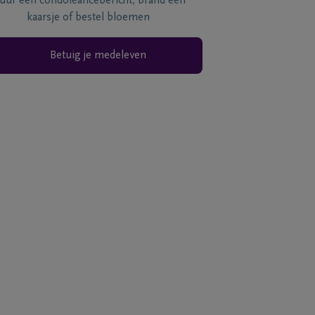
tuur een condoléancebericht, brand een
kaarsje of bestel bloemen
Betuig je medeleven