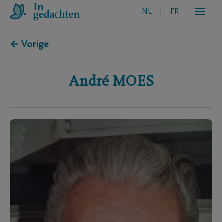
NL
FR
← Vorige
André
MOES