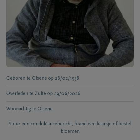
Geboren te
Olsene
op
28/02/1938
Overleden te
Zulte
op
29/06/2026
Woonachtig te
Olsene
Stuur een condoléancebericht, brand een kaarsje of bestel
bloemen