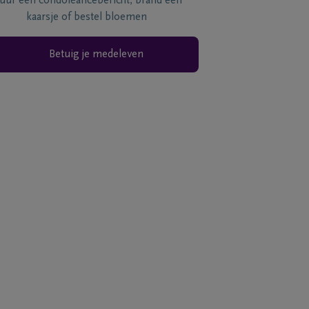
tuur een condoléancebericht, brand een
kaarsje of bestel bloemen
Betuig je medeleven