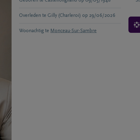
Geboren te
Castelfoligliano
op
09/05/1948
S
Overleden te
Gilly (Charleroi)
op
29/06/2026
Woonachtig te
Monceau-Sur-Sambre