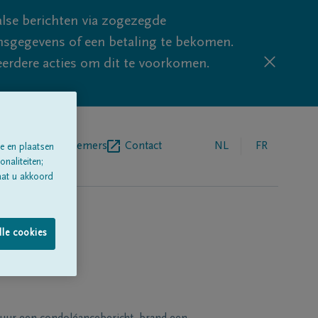
lse berichten via zogezegde
sgegevens of een betaling te bekomen.
eerdere acties om dit te voorkomen.
egrafenisondernemers
Contact
NL
FR
e en plaatsen
naliteiten;
aat u akkoord
lle cookies