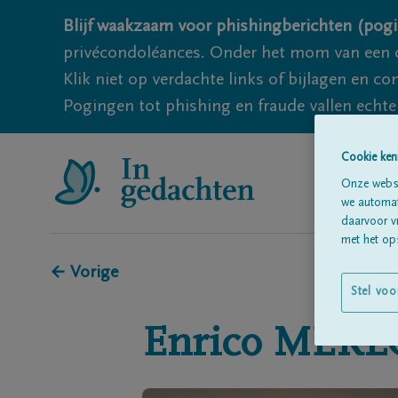
Blijf waakzaam voor phishingberichten (pogi
privécondoléances. Onder het mom van een c
Klik niet op verdachte links of bijlagen en 
Pogingen tot phishing en fraude vallen echter
Cookie ken
Onze websi
we automati
daarvoor v
met het ops
← Vorige
Stel voo
Enrico
MERL