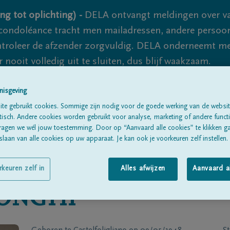
ng tot oplichting) -
DELA ontvangt meldingen over va
ondoléance tracht men mailadressen, andere persoon
controleer de afzender zorgvuldig. DELA onderneemt m
 nooit volledig uit te sluiten, dus blijf waakzaam.
nisgeving
Alle rouwberichten
Over ons
B
te gebruikt cookies. Sommige zijn nodig voor de goede werking van de websit
sch. Andere cookies worden gebruikt voor analyse, marketing of andere functio
ragen we wél jouw toestemming. Door op “Aanvaard alle cookies” te klikken g
laan van alle cookies op uw apparaat. Je kan ook je voorkeuren zelf instellen.
rkeuren zelf in
Alles afwijzen
Aanvaard a
ONGHI