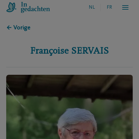
NL
FR
← Vorige
Françoise
SERVAIS