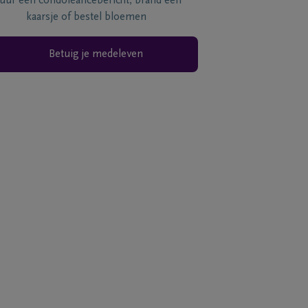
tuur een condoléancebericht, brand een
kaarsje of bestel bloemen
Betuig je medeleven