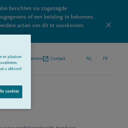
lse berichten via zogezegde
sgegevens of een betaling te bekomen.
eerdere acties om dit te voorkomen.
e en plaatsen
egrafenisondernemers
Contact
NL
FR
naliteiten;
aat u akkoord
lle cookies