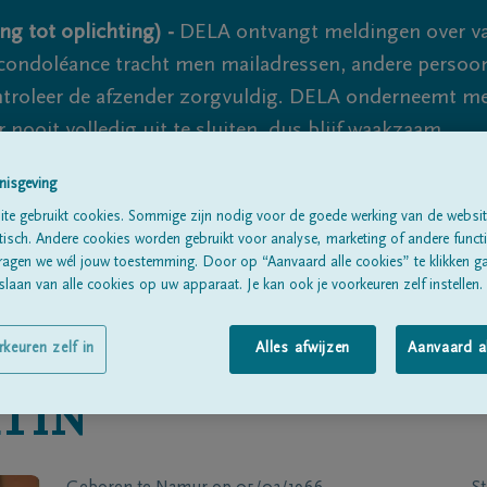
ng tot oplichting) -
DELA ontvangt meldingen over va
ondoléance tracht men mailadressen, andere persoon
controleer de afzender zorgvuldig. DELA onderneemt m
 nooit volledig uit te sluiten, dus blijf waakzaam.
nisgeving
te gebruikt cookies. Sommige zijn nodig voor de goede werking van de websit
Alle rouwberichten
Over ons
B
sch. Andere cookies worden gebruikt voor analyse, marketing of andere functio
ragen we wél jouw toestemming. Door op “Aanvaard alle cookies” te klikken g
laan van alle cookies op uw apparaat. Je kan ook je voorkeuren zelf instellen.
rkeuren zelf in
Alles afwijzen
Aanvaard a
TIN