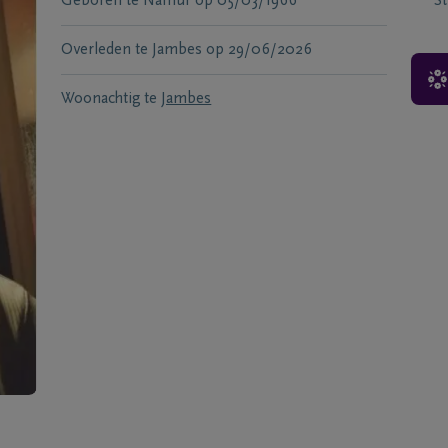
Geboren te
Namur
op
05/03/1966
S
Overleden te
Jambes
op
29/06/2026
Woonachtig te
Jambes