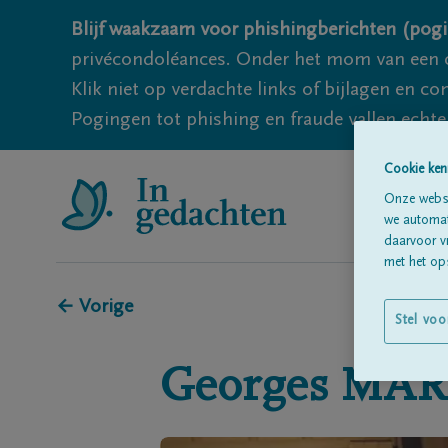
Blijf waakzaam voor phishingberichten (pogi
privécondoléances. Onder het mom van een c
Klik niet op verdachte links of bijlagen en 
Pogingen tot phishing en fraude vallen echter
Cookie ken
Onze websi
we automati
daarvoor v
met het ops
← Vorige
Stel voo
Georges
MAR