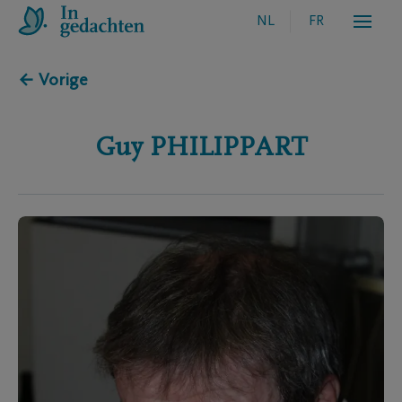
NL
FR
← Vorige
Guy
PHILIPPART