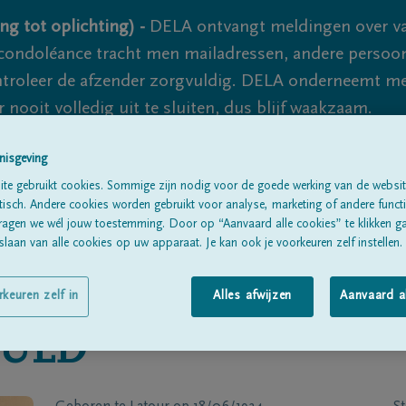
ng tot oplichting) -
DELA ontvangt meldingen over va
ondoléance tracht men mailadressen, andere persoon
controleer de afzender zorgvuldig. DELA onderneemt m
 nooit volledig uit te sluiten, dus blijf waakzaam.
nisgeving
Alle rouwberichten
Over ons
B
te gebruikt cookies. Sommige zijn nodig voor de goede werking van de websit
sch. Andere cookies worden gebruikt voor analyse, marketing of andere functio
ragen we wél jouw toestemming. Door op “Aanvaard alle cookies” te klikken g
laan van alle cookies op uw apparaat. Je kan ook je voorkeuren zelf instellen.
rkeuren zelf in
Alles afwijzen
Aanvaard a
ULD