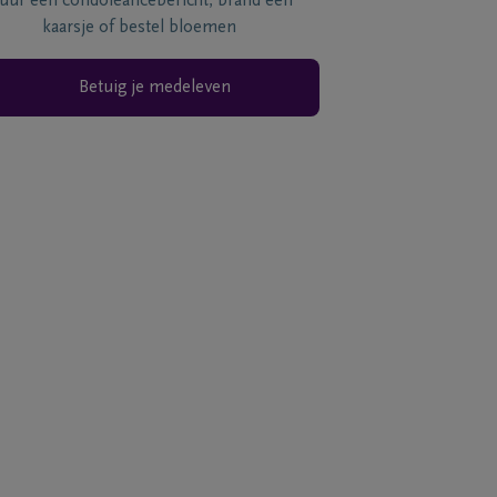
tuur een condoléancebericht, brand een
kaarsje of bestel bloemen
Betuig je medeleven