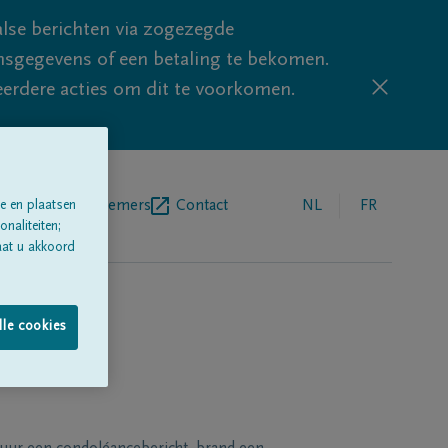
lse berichten via zogezegde
sgegevens of een betaling te bekomen.
eerdere acties om dit te voorkomen.
egrafenisondernemers
Contact
NL
FR
e en plaatsen
naliteiten;
aat u akkoord
lle cookies