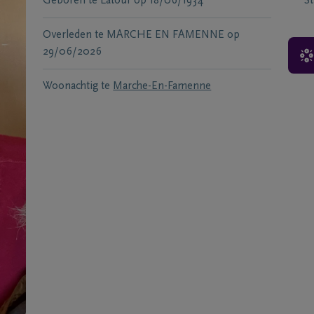
Geboren te
Latour
op
18/06/1934
S
Overleden te
MARCHE EN FAMENNE
op
29/06/2026
Woonachtig te
Marche-En-Famenne