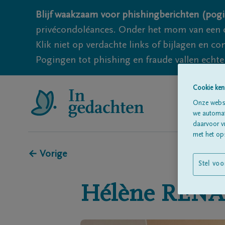
Blijf waakzaam voor phishingberichten (pogi
privécondoléances. Onder het mom van een c
Klik niet op verdachte links of bijlagen en 
Pogingen tot phishing en fraude vallen echter
Cookie ken
Onze websi
we automati
daarvoor v
met het ops
← Vorige
Stel voo
Hélène
RENA