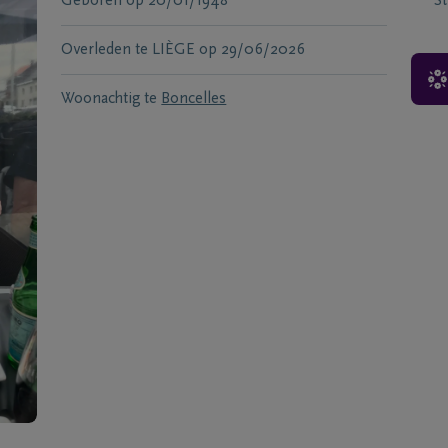
Geboren
op
20/01/1948
S
Overleden te
LIÈGE
op
29/06/2026
Woonachtig te
Boncelles