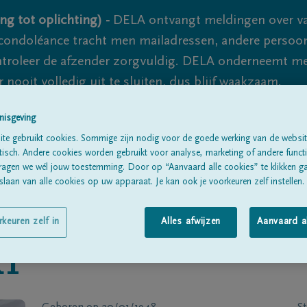
ng tot oplichting) -
DELA ontvangt meldingen over va
ondoléance tracht men mailadressen, andere persoon
controleer de afzender zorgvuldig. DELA onderneemt m
 nooit volledig uit te sluiten, dus blijf waakzaam.
nisgeving
te gebruikt cookies. Sommige zijn nodig voor de goede werking van de websit
Alle rouwberichten
Over ons
B
sch. Andere cookies worden gebruikt voor analyse, marketing of andere functio
ragen we wél jouw toestemming. Door op “Aanvaard alle cookies” te klikken g
laan van alle cookies op uw apparaat. Je kan ook je voorkeuren zelf instellen.
rkeuren zelf in
Alles afwijzen
Aanvaard a
RT