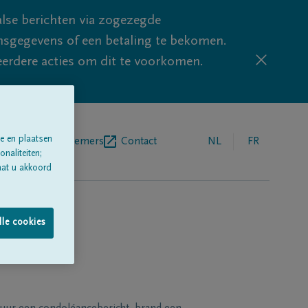
lse berichten via zogezegde
sgegevens of een betaling te bekomen.
eerdere acties om dit te voorkomen.
e en plaatsen
egrafenisondernemers
Contact
NL
FR
naliteiten;
aat u akkoord
lle cookies