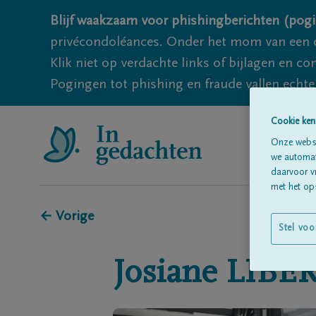
Blijf waakzaam voor phishingberichten (pogi
privécondoléances. Onder het mom van een c
Klik niet op verdachte links of bijlagen en 
Pogingen tot phishing en fraude vallen echter
Cookie ken
Onze websi
we automati
daarvoor v
met het ops
← Vorige
Stel voo
Josiane
LIBE