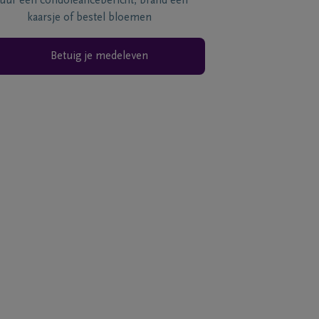
tuur een condoléancebericht, brand een
kaarsje of bestel bloemen
Betuig je medeleven