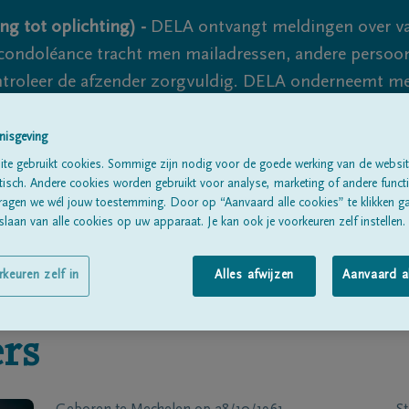
ng tot oplichting) -
DELA ontvangt meldingen over va
ondoléance tracht men mailadressen, andere persoon
controleer de afzender zorgvuldig. DELA onderneemt m
 nooit volledig uit te sluiten, dus blijf waakzaam.
nisgeving
te gebruikt cookies. Sommige zijn nodig voor de goede werking van de websit
sch. Andere cookies worden gebruikt voor analyse, marketing of andere functio
Alle rouwberichten
Over ons
B
ragen we wél jouw toestemming. Door op “Aanvaard alle cookies” te klikken g
laan van alle cookies op uw apparaat. Je kan ook je voorkeuren zelf instellen.
rkeuren zelf in
Alles afwijzen
Aanvaard a
rs