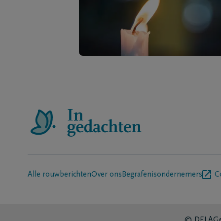
Alle rouwberichten
Over ons
Begrafenisondernemers
C
© DELA
Ge