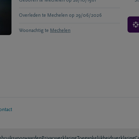
Geboren te
Mechelen
op
28/10/1961
S
Overleden te
Mechelen
op
29/06/2026
Woonachtig te
Mechelen
ontact
bruiksvoorwaarden
Privacyverklaring
Toegankelijkheidsverklaring
C