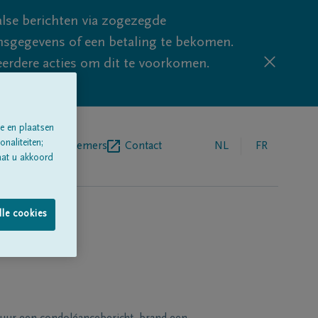
lse berichten via zogezegde
sgegevens of een betaling te bekomen.
eerdere acties om dit te voorkomen.
e en plaatsen
naliteiten;
egrafenisondernemers
Contact
NL
FR
aat u akkoord
lle cookies