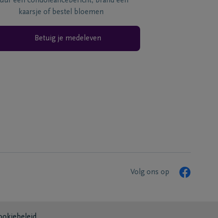
tuur een condoléancebericht, brand een
kaarsje of bestel bloemen
Betuig je medeleven
Volg ons op
ookiebeleid