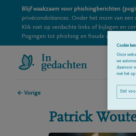
Blijf waakzaam voor phishingberichten (pogi
privécondoléances. Onder het mom van een c
Klik niet op verdachte links of bijlagen en 
Pogingen tot phishing en fraude vallen echter
Cookie ken
Onze websi
we automati
daarvoor v
met het ops
Stel voo
← Vorige
Patrick
Woute