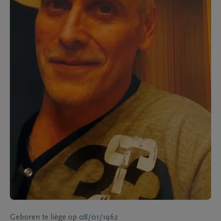
Geboren te
liège
op
08/01/1962