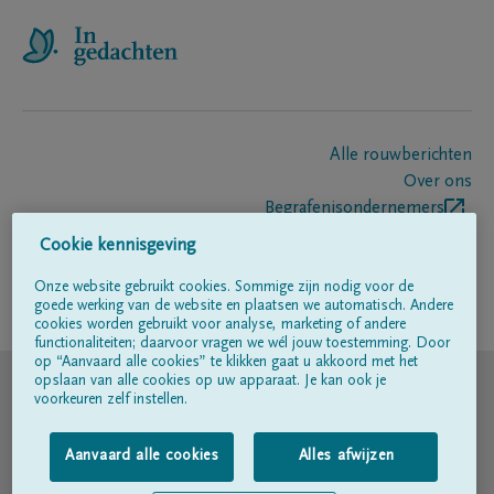
Alle rouwberichten
Over ons
Begrafenisondernemers
Contact
Cookie kennisgeving
Onze website gebruikt cookies. Sommige zijn nodig voor de
goede werking van de website en plaatsen we automatisch. Andere
Volg ons op
cookies worden gebruikt voor analyse, marketing of andere
functionaliteiten; daarvoor vragen we wél jouw toestemming. Door
op “Aanvaard alle cookies” te klikken gaat u akkoord met het
© DELA
opslaan van alle cookies op uw apparaat. Je kan ook je
voorkeuren zelf instellen.
Gebruiksvoorwaarden
Aanvaard alle cookies
Alles afwijzen
Privacyverklaring