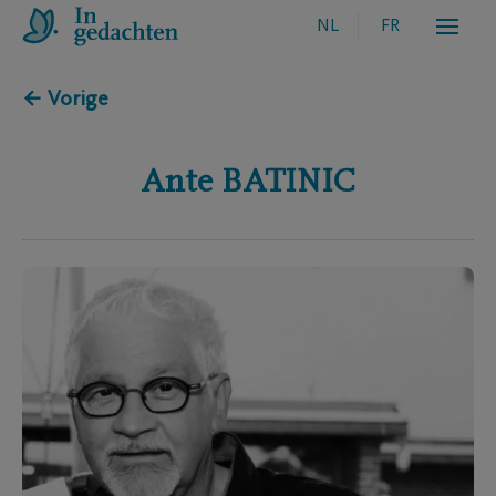
NL
FR
← Vorige
Ante
BATINIC