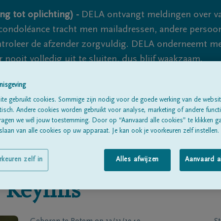
ng tot oplichting) -
DELA ontvangt meldingen over va
ondoléance tracht men mailadressen, andere persoon
controleer de afzender zorgvuldig. DELA onderneemt m
 nooit volledig uit te sluiten, dus blijf waakzaam.
nisgeving
te gebruikt cookies. Sommige zijn nodig voor de goede werking van de websit
Alle rouwberichten
Over ons
B
sch. Andere cookies worden gebruikt voor analyse, marketing of andere functio
ragen we wél jouw toestemming. Door op “Aanvaard alle cookies” te klikken g
laan van alle cookies op uw apparaat. Je kan ook je voorkeuren zelf instellen.
rkeuren zelf in
Alles afwijzen
Aanvaard a
Keymis