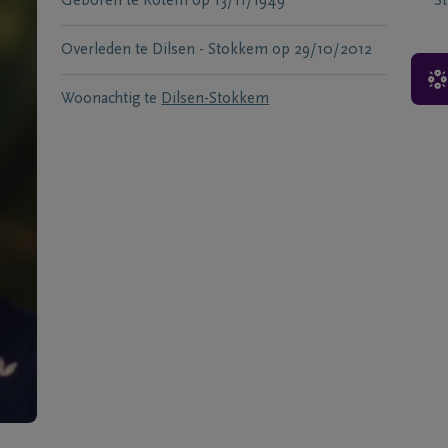
Geboren te
Rotem
op
13/11/1949
S
Overleden te
Dilsen - Stokkem
op
29/10/2012
Woonachtig te
Dilsen-Stokkem