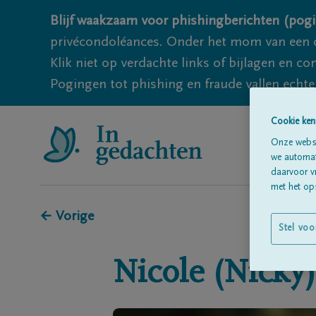
Blijf waakzaam voor phishingberichten (pogi
privécondoléances. Onder het mom van een c
Klik niet op verdachte links of bijlagen en 
Pogingen tot phishing en fraude vallen echter
Cookie ken
Onze websi
we automati
daarvoor v
met het ops
← Vorige
Stel voo
Nicole (Nicky)