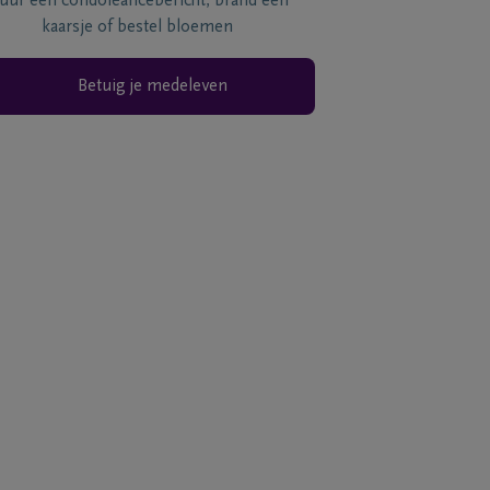
tuur een condoléancebericht, brand een
kaarsje of bestel bloemen
Betuig je medeleven