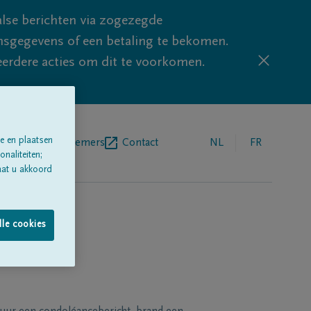
lse berichten via zogezegde
sgegevens of een betaling te bekomen.
eerdere acties om dit te voorkomen.
e en plaatsen
egrafenisondernemers
Contact
NL
FR
naliteiten;
aat u akkoord
lle cookies