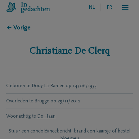
NL
FR
← Vorige
Christiane
De Clerq
Geboren te
Douy-La-Ramée
op
14/06/1935
Overleden te
Brugge
op
29/11/2012
Woonachtig te
De Haan
Stuur een condoléancebericht, brand een kaarsje of bestel
bloemen