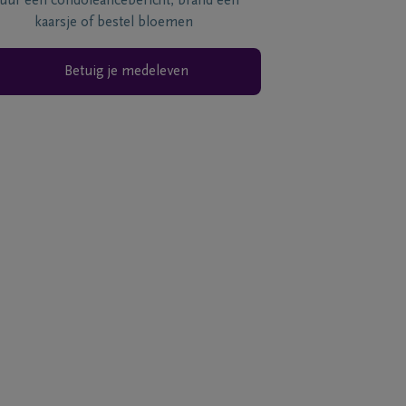
tuur een condoléancebericht, brand een
kaarsje of bestel bloemen
Betuig je medeleven