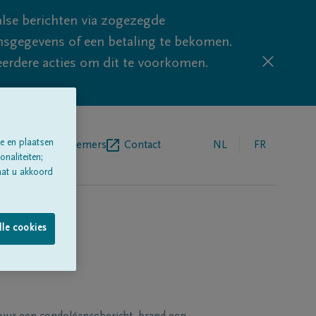
lse berichten via zogezegde
sgegevens of een betaling te bekomen.
eerdere acties om dit te voorkomen.
e en plaatsen
egrafenisondernemers
Contact
NL
FR
naliteiten;
aat u akkoord
lle cookies