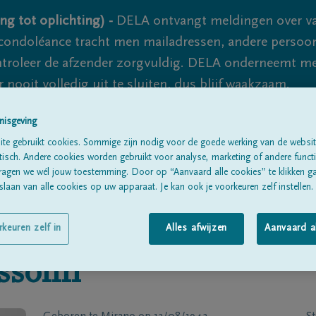
ng tot oplichting) -
DELA ontvangt meldingen over va
ondoléance tracht men mailadressen, andere persoon
controleer de afzender zorgvuldig. DELA onderneemt m
 nooit volledig uit te sluiten, dus blijf waakzaam.
nisgeving
te gebruikt cookies. Sommige zijn nodig voor de goede werking van de websit
Alle rouwberichten
Over ons
B
sch. Andere cookies worden gebruikt voor analyse, marketing of andere functio
ragen we wél jouw toestemming. Door op “Aanvaard alle cookies” te klikken g
laan van alle cookies op uw apparaat. Je kan ook je voorkeuren zelf instellen.
rkeuren zelf in
Alles afwijzen
Aanvaard a
ssolin