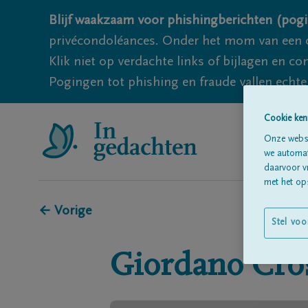
Blijf waakzaam voor phishingberichten (pogi
privécondoléances. Onder het mom van een c
Klik niet op verdachte links of bijlagen en 
Pogingen tot phishing en fraude vallen echter
Cookie ken
Onze websi
we automati
daarvoor v
met het ops
← Vorige
Stel voo
Giordano
Cro