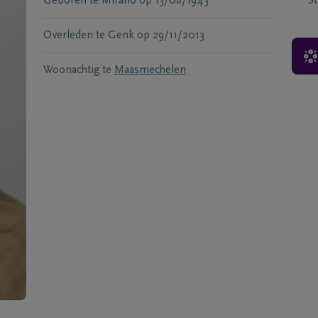
Geboren te
Mirano
op
13/08/1943
S
Overleden te
Genk
op
29/11/2013
Woonachtig te
Maasmechelen