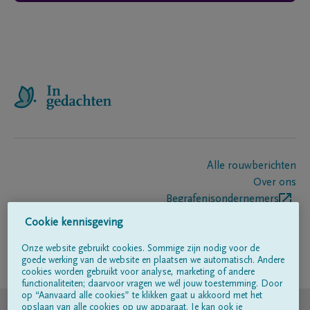
Alle rouwberichten
Over ons
Begrafenisondernemers
Contact
Cookie kennisgeving
Onze website gebruikt cookies. Sommige zijn nodig voor de
goede werking van de website en plaatsen we automatisch. Andere
Volg ons op
cookies worden gebruikt voor analyse, marketing of andere
functionaliteiten; daarvoor vragen we wél jouw toestemming. Door
op “Aanvaard alle cookies” te klikken gaat u akkoord met het
© DELA
opslaan van alle cookies op uw apparaat. Je kan ook je