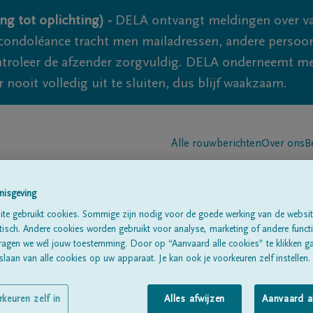
ng tot oplichting) -
DELA ontvangt meldingen over va
ondoléance tracht men mailadressen, andere persoon
controleer de afzender zorgvuldig. DELA onderneemt m
 nooit volledig uit te sluiten, dus blijf waakzaam.
Alle rouwberichten
Over ons
B
nisgeving
te gebruikt cookies. Sommige zijn nodig voor de goede werking van de websit
sch. Andere cookies worden gebruikt voor analyse, marketing of andere functio
ragen we wél jouw toestemming. Door op “Aanvaard alle cookies” te klikken g
laan van alle cookies op uw apparaat. Je kan ook je voorkeuren zelf instellen.
rkeuren zelf in
Alles afwijzen
Aanvaard a