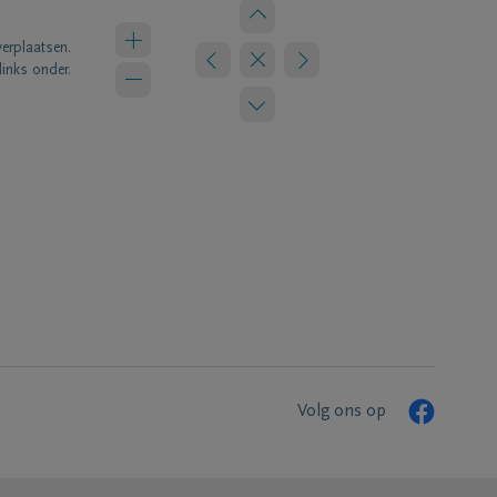
verplaatsen.
links onder.
Volg ons op