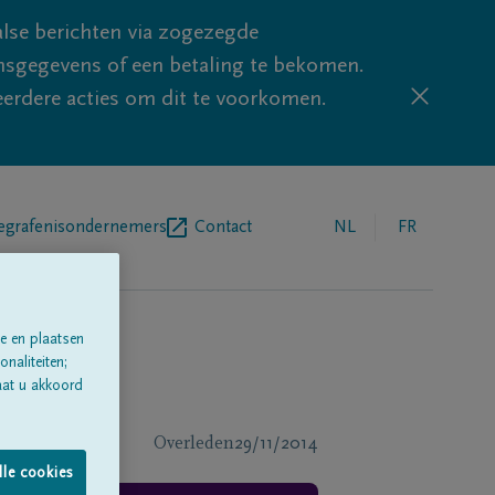
lse berichten via zogezegde
sgegevens of een betaling te bekomen.
eerdere acties om dit te voorkomen.
egrafenisondernemers
Contact
NL
FR
e en plaatsen
naliteiten;
aat u akkoord
Overleden
29/11/2014
lle cookies