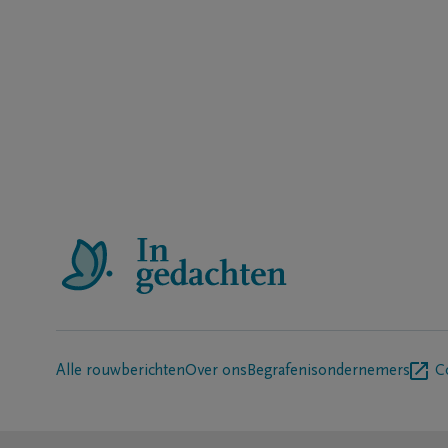
Alle rouwberichten
Over ons
Begrafenisondernemers
C