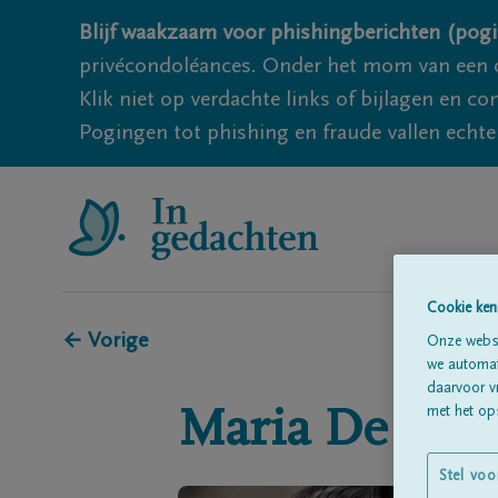
Blijf waakzaam voor phishingberichten (pogi
privécondoléances. Onder het mom van een c
Klik niet op verdachte links of bijlagen en 
Pogingen tot phishing en fraude vallen echter
Cookie ken
← Vorige
Onze websi
we automati
daarvoor v
met het ops
Maria
De Mol
Stel voo