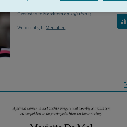
Geboren te
Opwijk
op
16/12/1939
Overleden te
Merchtem
op
29/11/2014
Woonachtig te
Merchtem