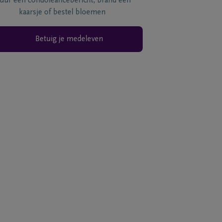
tuur een condoléancebericht, brand een
kaarsje of bestel bloemen
Betuig je medeleven