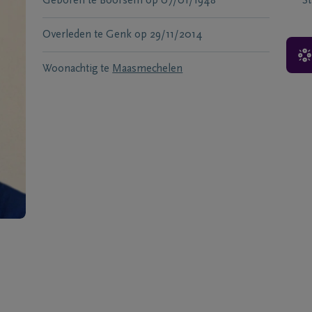
Geboren te
Boorsem
op
07/01/1948
S
Overleden te
Genk
op
29/11/2014
Woonachtig te
Maasmechelen