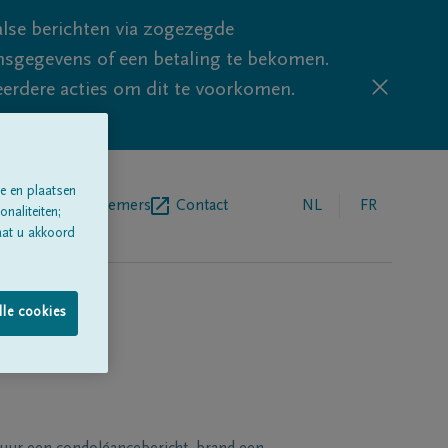
lse berichten via zogezegde
sgegevens of een betaling te bekomen.
eerdere acties om dit te voorkomen.
e en plaatsen
egrafenisondernemers
Contact
NL
FR
naliteiten;
aat u akkoord
lle cookies