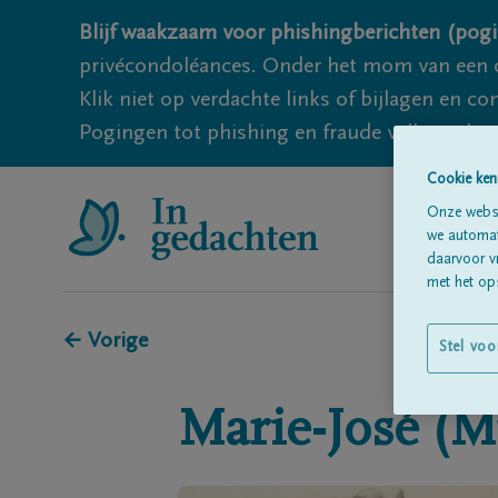
Blijf waakzaam voor phishingberichten (pogi
privécondoléances. Onder het mom van een c
Klik niet op verdachte links of bijlagen en 
Pogingen tot phishing en fraude vallen echter
Cookie ken
Onze websi
we automati
daarvoor v
met het ops
← Vorige
Stel voo
Marie-José (M