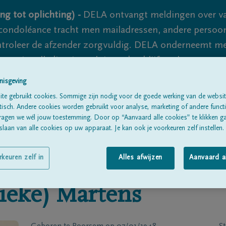
ng tot oplichting) -
DELA ontvangt meldingen over va
ondoléance tracht men mailadressen, andere persoon
controleer de afzender zorgvuldig. DELA onderneemt m
 nooit volledig uit te sluiten, dus blijf waakzaam.
nisgeving
te gebruikt cookies. Sommige zijn nodig voor de goede werking van de websit
Alle rouwberichten
Over ons
B
sch. Andere cookies worden gebruikt voor analyse, marketing of andere functio
ragen we wél jouw toestemming. Door op “Aanvaard alle cookies” te klikken g
laan van alle cookies op uw apparaat. Je kan ook je voorkeuren zelf instellen.
rkeuren zelf in
Alles afwijzen
Aanvaard a
ieke)
Martens