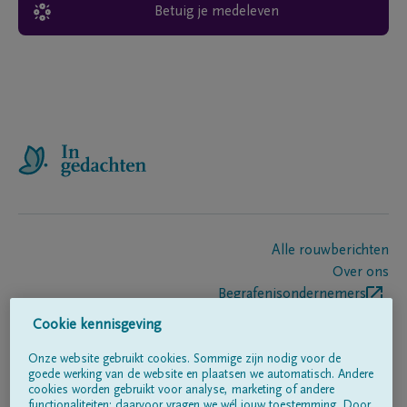
Betuig je medeleven
Alle rouwberichten
Over ons
Begrafenisondernemers
Contact
Cookie kennisgeving
Onze website gebruikt cookies. Sommige zijn nodig voor de
goede werking van de website en plaatsen we automatisch. Andere
Volg ons op
cookies worden gebruikt voor analyse, marketing of andere
functionaliteiten; daarvoor vragen we wél jouw toestemming. Door