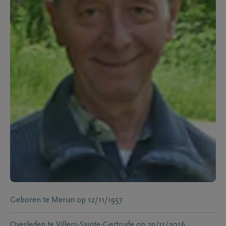
Geboren te
Merun
op
12/11/1957
Overleden te
Villers-Sainte-Gertrude
op
29/11/2016