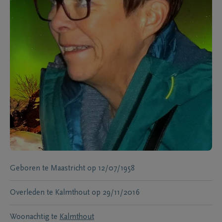
Geboren te
Maastricht
op
12/07/1958
Overleden te
Kalmthout
op
29/11/2016
Woonachtig te
Kalmthout