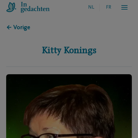
NL
FR
← Vorige
Kitty
Konings