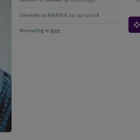
Geboren te
Lanklaar
op
08/06/1947
S
Overleden te
MAASEIK
op
29/11/2018
Woonachtig te
Bree