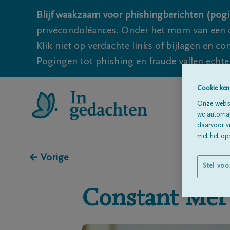
Blijf waakzaam voor phishingberichten (pogi
privécondoléances. Onder het mom van een c
Klik niet op verdachte links of bijlagen en 
Pogingen tot phishing en fraude vallen echter
Cookie ken
Onze websi
we automati
daarvoor v
met het ops
← Vorige
Stel voo
Constant
Mer