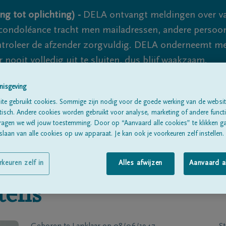
ng tot oplichting) -
DELA ontvangt meldingen over va
ondoléance tracht men mailadressen, andere persoon
controleer de afzender zorgvuldig. DELA onderneemt m
 nooit volledig uit te sluiten, dus blijf waakzaam.
nisgeving
te gebruikt cookies. Sommige zijn nodig voor de goede werking van de websit
Alle rouwberichten
Over ons
B
sch. Andere cookies worden gebruikt voor analyse, marketing of andere functio
ragen we wél jouw toestemming. Door op “Aanvaard alle cookies” te klikken g
laan van alle cookies op uw apparaat. Je kan ook je voorkeuren zelf instellen.
rkeuren zelf in
Alles afwijzen
Aanvaard a
tens