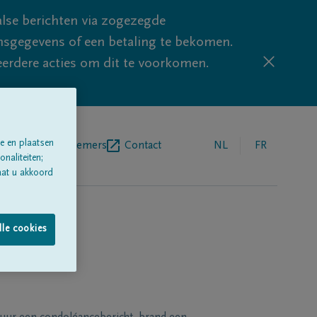
lse berichten via zogezegde
sgegevens of een betaling te bekomen.
eerdere acties om dit te voorkomen.
e en plaatsen
egrafenisondernemers
Contact
NL
FR
naliteiten;
aat u akkoord
lle cookies