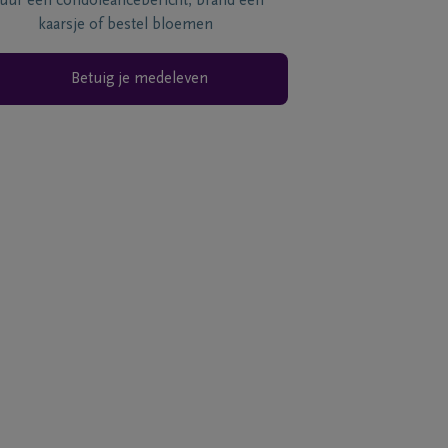
tuur een condoléancebericht, brand een
kaarsje of bestel bloemen
Betuig je medeleven