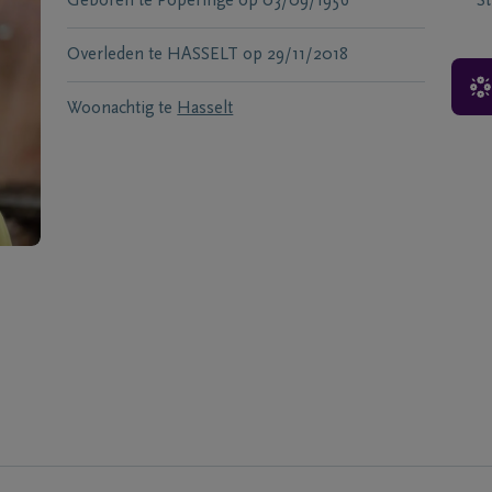
Geboren te
Poperinge
op
03/09/1956
S
Overleden te
HASSELT
op
29/11/2018
Woonachtig te
Hasselt