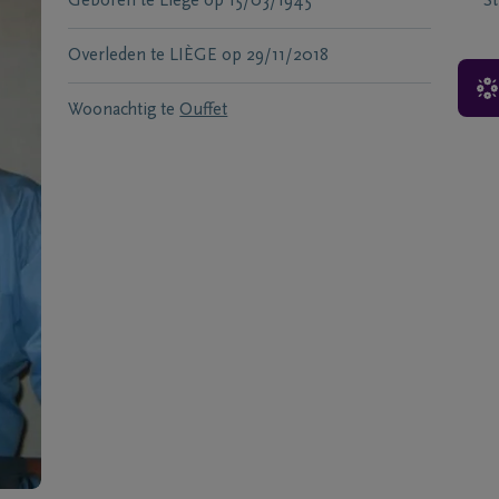
Geboren te
Liège
op
15/03/1945
S
Overleden te
LIÈGE
op
29/11/2018
Woonachtig te
Ouffet