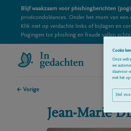
Blijf waakzaam voor phishingberichten (pogi
privécondoléances. Onder het mom van een c
Klik niet op verdachte links of bijlagen en 
Pogingen tot phishing en fraude vallen echter
Cookie ken
Onze websi
we automati
daarvoor v
met het ops
← Vorige
Stel voo
Jean-Marie
D