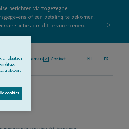
lse berichten via zogezegde
sgegevens of een betaling te bekomen.
eerdere acties om dit te voorkomen.
e en plaatsen
egrafenisondernemers
Contact
NL
FR
naliteiten;
aat u akkoord
lle cookies