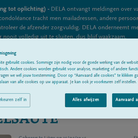
ng tot oplichting) -
DELA ontvangt meldingen over va
ondoléance tracht men mailadressen, andere persoon
controleer de afzender zorgvuldig. DELA onderneemt m
 nooit volledig uit te sluiten, dus blijf waakzaam.
nisgeving
te gebruikt cookies. Sommige zijn nodig voor de goede werking van de websit
Alle rouwberichten
Over ons
B
sch. Andere cookies worden gebruikt voor analyse, marketing of andere functio
ragen we wél jouw toestemming. Door op “Aanvaard alle cookies” te klikken g
laan van alle cookies op uw apparaat. Je kan ook je voorkeuren zelf instellen.
rkeuren zelf in
Alles afwijzen
Aanvaard a
ELSAUTE