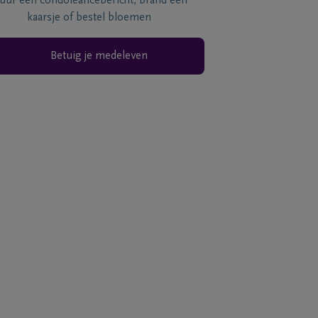
tuur een condoléancebericht, brand een
kaarsje of bestel bloemen
Betuig je medeleven