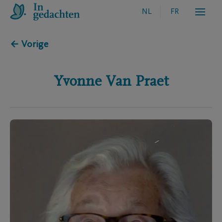
NL
FR
← Vorige
Yvonne
Van Praet