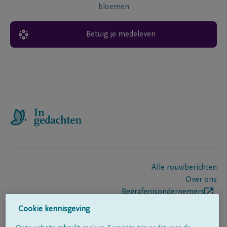
bloemen
Betuig je medeleven
Alle rouwberichten
Over ons
Begrafenisondernemers
Contact
Cookie kennisgeving