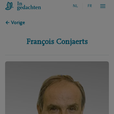
NL
FR
← Vorige
François
Conjaerts