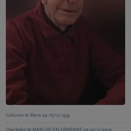
Geboren te
Weris
op
16/12/1939
Overleden te
MARCHE-EN-FAMENNE
op
29/11/2019