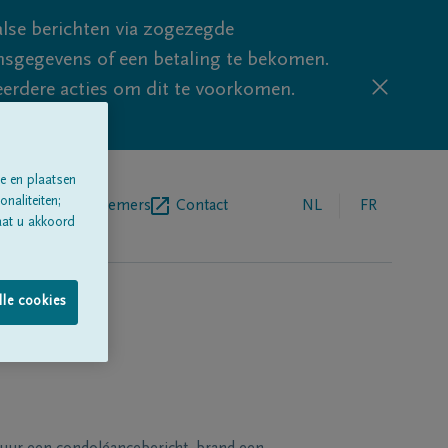
lse berichten via zogezegde
sgegevens of een betaling te bekomen.
eerdere acties om dit te voorkomen.
e en plaatsen
naliteiten;
egrafenisondernemers
Contact
NL
FR
aat u akkoord
lle cookies