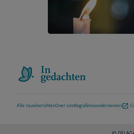
Alle rouwberichten
Over ons
Begrafenisondernemers
C
© DELA
Ge