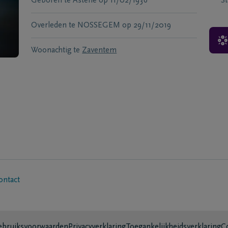
Geboren te
Astene
op
11/02/1936
S
Overleden te
NOSSEGEM
op
29/11/2019
Woonachtig te
Zaventem
ontact
bruiksvoorwaarden
Privacyverklaring
Toegankelijkheidsverklaring
C