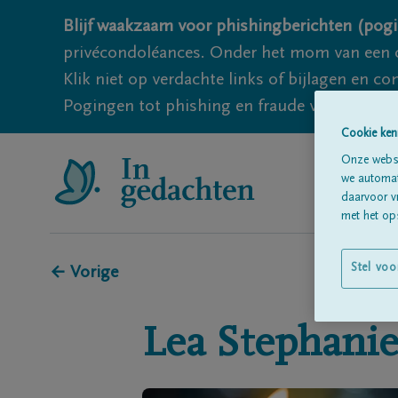
Blijf waakzaam voor phishingberichten (pogi
privécondoléances. Onder het mom van een c
Klik niet op verdachte links of bijlagen en 
Pogingen tot phishing en fraude vallen echter
Cookie ken
Onze websi
we automati
daarvoor v
met het ops
Stel voo
← Vorige
Lea Stephani