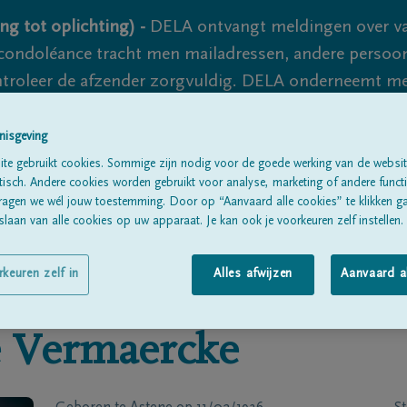
ng tot oplichting) -
DELA ontvangt meldingen over va
ondoléance tracht men mailadressen, andere persoon
controleer de afzender zorgvuldig. DELA onderneemt m
 nooit volledig uit te sluiten, dus blijf waakzaam.
nisgeving
te gebruikt cookies. Sommige zijn nodig voor de goede werking van de websit
sch. Andere cookies worden gebruikt voor analyse, marketing of andere functio
Alle rouwberichten
Over ons
B
ragen we wél jouw toestemming. Door op “Aanvaard alle cookies” te klikken g
laan van alle cookies op uw apparaat. Je kan ook je voorkeuren zelf instellen.
rkeuren zelf in
Alles afwijzen
Aanvaard a
e
Vermaercke