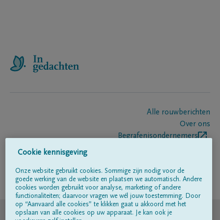
Alle rouwberichten
Over ons
Begrafenisondernemers
Contact
Cookie kennisgeving
Onze website gebruikt cookies. Sommige zijn nodig voor de
goede werking van de website en plaatsen we automatisch. Andere
Volg ons op
cookies worden gebruikt voor analyse, marketing of andere
functionaliteiten; daarvoor vragen we wél jouw toestemming. Door
op “Aanvaard alle cookies” te klikken gaat u akkoord met het
© DELA
opslaan van alle cookies op uw apparaat. Je kan ook je