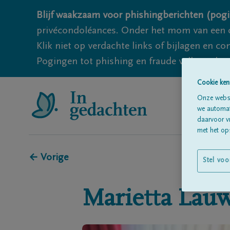
Blijf waakzaam voor phishingberichten (pogi
privécondoléances. Onder het mom van een c
Klik niet op verdachte links of bijlagen en 
Pogingen tot phishing en fraude vallen echter
Cookie ken
Onze websi
we automati
daarvoor v
met het ops
← Vorige
Stel voo
Marietta
Lauw