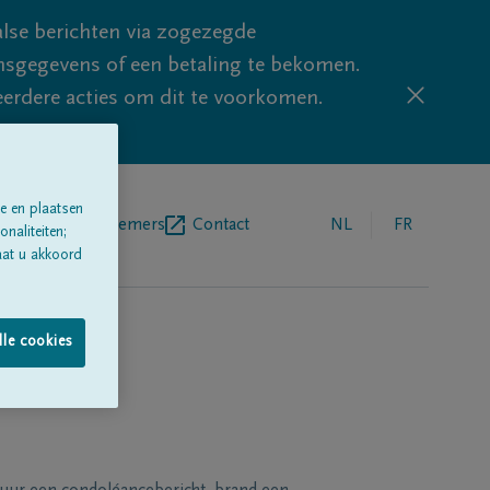
lse berichten via zogezegde
sgegevens of een betaling te bekomen.
eerdere acties om dit te voorkomen.
e en plaatsen
egrafenisondernemers
Contact
NL
FR
naliteiten;
aat u akkoord
lle cookies