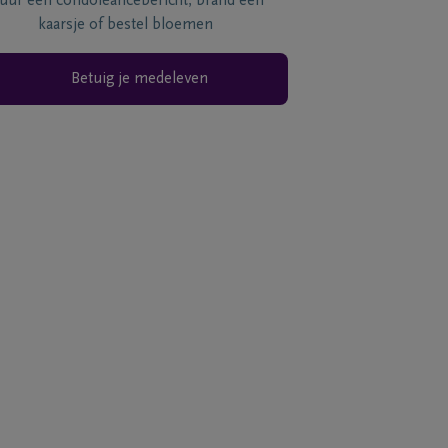
tuur een condoléancebericht, brand een
kaarsje of bestel bloemen
Betuig je medeleven