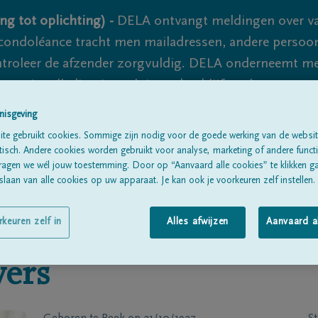
ng tot oplichting) -
DELA ontvangt meldingen over va
ondoléance tracht men mailadressen, andere persoon
controleer de afzender zorgvuldig. DELA onderneemt m
 nooit volledig uit te sluiten, dus blijf waakzaam.
nisgeving
te gebruikt cookies. Sommige zijn nodig voor de goede werking van de websit
Alle rouwberichten
Over ons
B
sch. Andere cookies worden gebruikt voor analyse, marketing of andere functio
ragen we wél jouw toestemming. Door op “Aanvaard alle cookies” te klikken g
laan van alle cookies op uw apparaat. Je kan ook je voorkeuren zelf instellen.
rkeuren zelf in
Alles afwijzen
Aanvaard a
ers