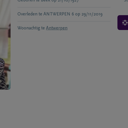
Geboren te
Beek
op
21/10/1927
S
Overleden te
ANTWERPEN 6
op
29/11/2019
Woonachtig te
Antwerpen