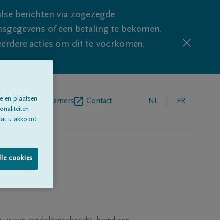
lse berichten via zogezegde
sgegevens of een betaling te bekomen.
eerdere acties om dit te voorkomen.
e en plaatsen
egrafenisondernemers
Contact
NL
FR
naliteiten;
aat u akkoord
lle cookies