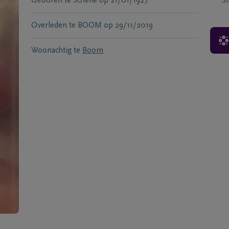
Geboren te
Schelle
op
21/01/1927
S
Overleden te
BOOM
op
29/11/2019
Woonachtig te
Boom