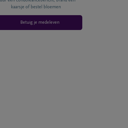
tuur een condoléancebericht, brand een
kaarsje of bestel bloemen
Betuig je medeleven