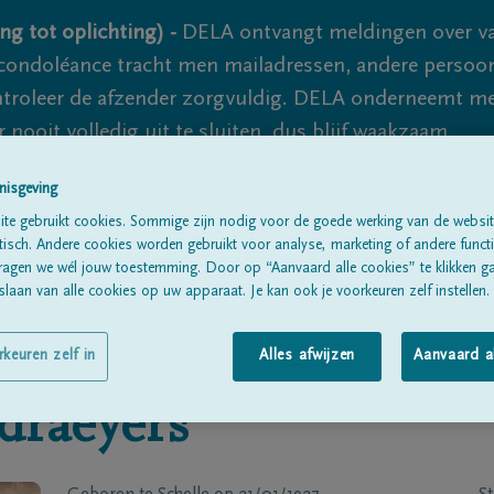
ng tot oplichting) -
DELA ontvangt meldingen over va
ondoléance tracht men mailadressen, andere persoon
controleer de afzender zorgvuldig. DELA onderneemt m
 nooit volledig uit te sluiten, dus blijf waakzaam.
nisgeving
te gebruikt cookies. Sommige zijn nodig voor de goede werking van de websit
Alle rouwberichten
Over ons
B
sch. Andere cookies worden gebruikt voor analyse, marketing of andere functio
ragen we wél jouw toestemming. Door op “Aanvaard alle cookies” te klikken g
laan van alle cookies op uw apparaat. Je kan ook je voorkeuren zelf instellen.
rkeuren zelf in
Alles afwijzen
Aanvaard a
draeyers