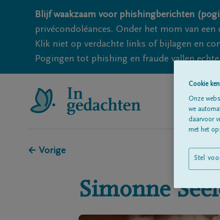
Blijf waakzaam voor phishingberichten (pogi
privécondoléances. Onder het mom van een c
Klik niet op verdachte links of bijlagen en 
Pogingen tot phishing en fraude vallen echter
Cookie ken
Onze websi
we automati
daarvoor v
met het ops
← Vorige
Stel voo
Simonne
Seel