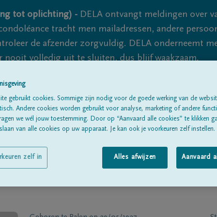
ng tot oplichting) -
DELA ontvangt meldingen over va
ondoléance tracht men mailadressen, andere persoon
controleer de afzender zorgvuldig. DELA onderneemt m
 nooit volledig uit te sluiten, dus blijf waakzaam.
nisgeving
te gebruikt cookies. Sommige zijn nodig voor de goede werking van de websit
Alle rouwberichten
Over ons
B
sch. Andere cookies worden gebruikt voor analyse, marketing of andere functio
ragen we wél jouw toestemming. Door op “Aanvaard alle cookies” te klikken g
laan van alle cookies op uw apparaat. Je kan ook je voorkeuren zelf instellen.
rkeuren zelf in
Alles afwijzen
Aanvaard a