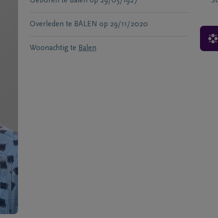
Geboren te
Balen
op
29/05/1927
S
Overleden te
BALEN
op
29/11/2020
Woonachtig te
Balen