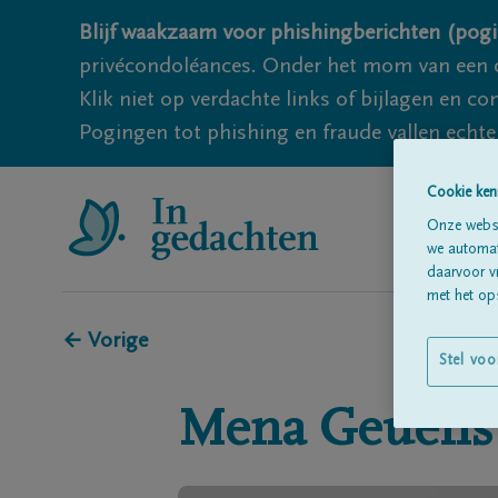
Blijf waakzaam voor phishingberichten (pogi
privécondoléances. Onder het mom van een c
Klik niet op verdachte links of bijlagen en 
Pogingen tot phishing en fraude vallen echter
Cookie ken
Onze websi
we automati
daarvoor v
met het ops
← Vorige
Stel voo
Mena
Geuens