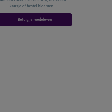
tuur een condoléancebericht, brand een
kaarsje of bestel bloemen
Betuig je medeleven