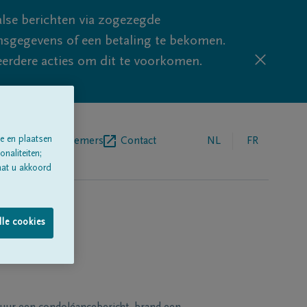
lse berichten via zogezegde
sgegevens of een betaling te bekomen.
eerdere acties om dit te voorkomen.
e en plaatsen
egrafenisondernemers
Contact
NL
FR
naliteiten;
aat u akkoord
lle cookies