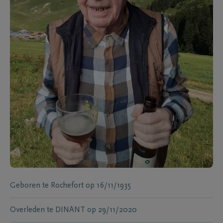
Geboren te
Rochefort
op
16/11/1935
Overleden te
DINANT
op
29/11/2020