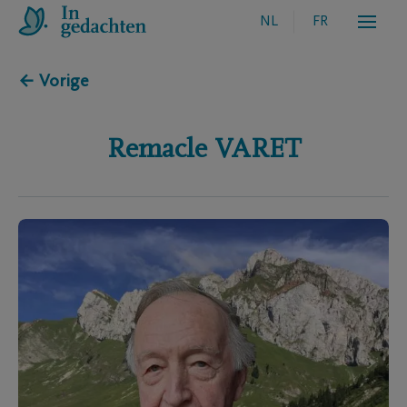
NL
FR
← Vorige
Remacle
VARET