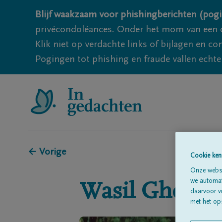
Blijf waakzaam voor phishingberichten (pogi
privécondoléances. Onder het mom van een c
Klik niet op verdachte links of bijlagen en 
Pogingen tot phishing en fraude vallen echter
← Vorige
Cookie ken
Onze websi
we automati
Wasil
Ghelen
daarvoor v
met het ops