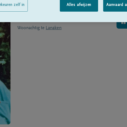
Geboren te
Lanaken
op
31/03/1948
rkeuren zelf in
Alles afwijzen
Aanvaard a
Overleden te
LANAKEN
op
29/11/2020
Woonachtig te
Lanaken