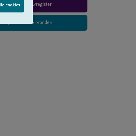
Rouwregister
lle cookies
Digitaal kaarsje branden