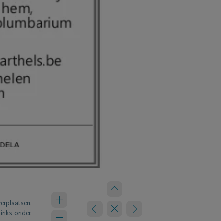
verplaatsen.
links onder.