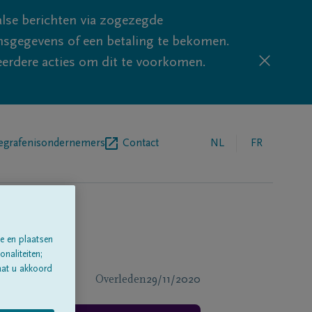
lse berichten via zogezegde
sgegevens of een betaling te bekomen.
eerdere acties om dit te voorkomen.
egrafenisondernemers
Contact
NL
FR
e en plaatsen
naliteiten;
aat u akkoord
Overleden
29/11/2020