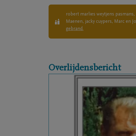
robert marlies weytjens pasmans, 
Maenen, jacky cuypers, Marc en Jo
gebrand.
Overlijdensbericht