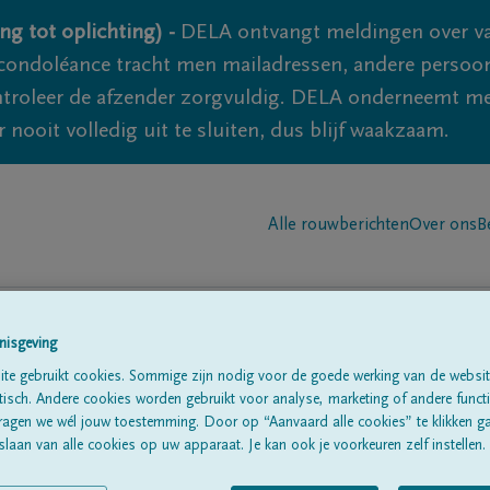
ng tot oplichting) -
DELA ontvangt meldingen over va
ondoléance tracht men mailadressen, andere persoon
controleer de afzender zorgvuldig. DELA onderneemt m
 nooit volledig uit te sluiten, dus blijf waakzaam.
Alle rouwberichten
Over ons
B
nisgeving
te gebruikt cookies. Sommige zijn nodig voor de goede werking van de websit
sch. Andere cookies worden gebruikt voor analyse, marketing of andere functio
ragen we wél jouw toestemming. Door op “Aanvaard alle cookies” te klikken g
laan van alle cookies op uw apparaat. Je kan ook je voorkeuren zelf instellen.