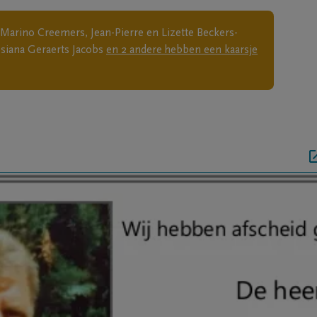
Marino Creemers, Jean-Pierre en Lizette Beckers-
siana Geraerts Jacobs
en
2
andere
hebben een kaarsje