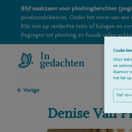
Blijf waakzaam voor phishingberichten (pogi
privécondoléances. Onder het mom van een c
Klik niet op verdachte links of bijlagen en 
Pogingen tot phishing en fraude vallen echter
Cookie ken
Onze websi
we automati
daarvoor v
met het ops
← Vorige
Stel voo
Denise
Van P