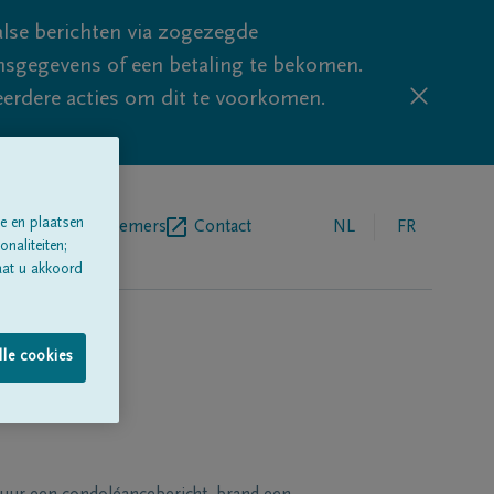
lse berichten via zogezegde
sgegevens of een betaling te bekomen.
eerdere acties om dit te voorkomen.
e en plaatsen
egrafenisondernemers
Contact
NL
FR
naliteiten;
aat u akkoord
lle cookies