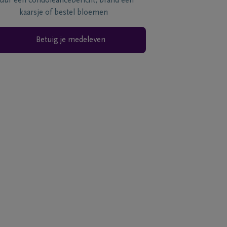
tuur een condoléancebericht, brand een
kaarsje of bestel bloemen
Betuig je medeleven