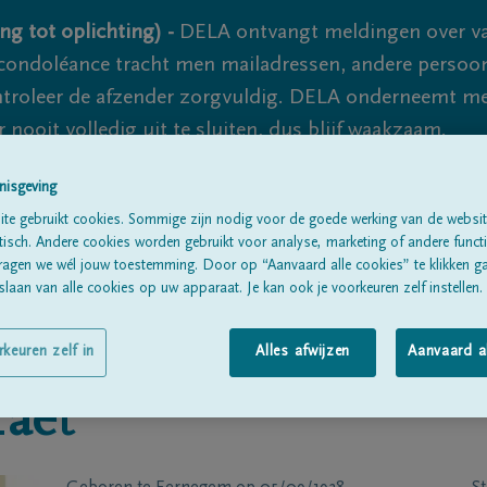
ng tot oplichting) -
DELA ontvangt meldingen over va
ondoléance tracht men mailadressen, andere persoon
controleer de afzender zorgvuldig. DELA onderneemt m
 nooit volledig uit te sluiten, dus blijf waakzaam.
nisgeving
te gebruikt cookies. Sommige zijn nodig voor de goede werking van de websit
Alle rouwberichten
Over ons
B
sch. Andere cookies worden gebruikt voor analyse, marketing of andere functio
ragen we wél jouw toestemming. Door op “Aanvaard alle cookies” te klikken g
laan van alle cookies op uw apparaat. Je kan ook je voorkeuren zelf instellen.
rkeuren zelf in
Alles afwijzen
Aanvaard a
raet