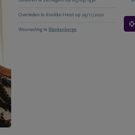
Geboren te
Eernegem
op
05/09/1938
S
Overleden te
Knokke-Heist
op
29/11/2021
Woonachtig te
Blankenberge