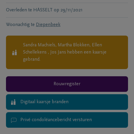
Overleden te
HASSELT
op
29/11/2021
Woonachtig te
Diepenbeek
Sandra Machiels, Martha Blokken, Ellen
Schellekens , Jos Jans
hebben een kaarsje
gebrand.
Rouwregister
Digitaal kaarsje branden
Privé condoléancebericht versturen