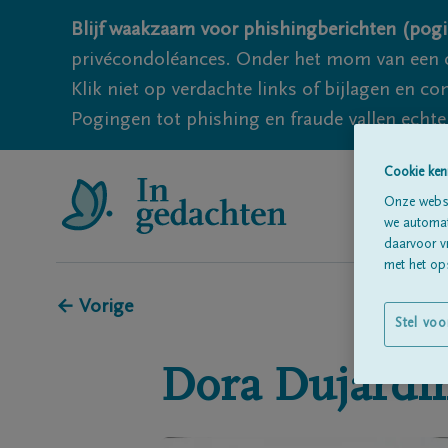
Blijf waakzaam voor phishingberichten (pogi
privécondoléances. Onder het mom van een c
Klik niet op verdachte links of bijlagen en 
Pogingen tot phishing en fraude vallen echter
Cookie ken
Onze websi
we automati
daarvoor v
met het ops
← Vorige
Stel voo
Dora
Dujardi