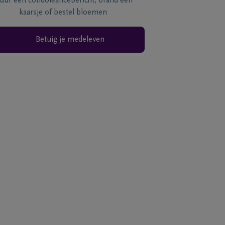
tuur een condoléancebericht, brand een
kaarsje of bestel bloemen
Betuig je medeleven