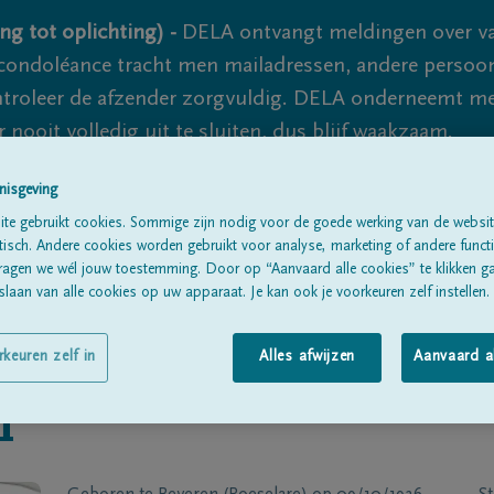
ng tot oplichting) -
DELA ontvangt meldingen over va
ondoléance tracht men mailadressen, andere persoon
controleer de afzender zorgvuldig. DELA onderneemt m
 nooit volledig uit te sluiten, dus blijf waakzaam.
nisgeving
te gebruikt cookies. Sommige zijn nodig voor de goede werking van de websit
Alle rouwberichten
Over ons
B
sch. Andere cookies worden gebruikt voor analyse, marketing of andere functio
ragen we wél jouw toestemming. Door op “Aanvaard alle cookies” te klikken g
laan van alle cookies op uw apparaat. Je kan ook je voorkeuren zelf instellen.
rkeuren zelf in
Alles afwijzen
Aanvaard a
n