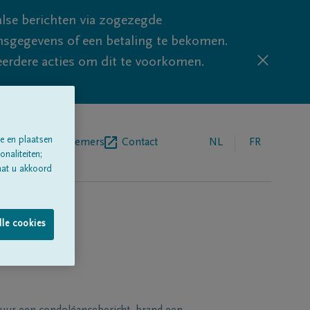
lse berichten via zogezegde
sgegevens of een betaling te bekomen.
eerdere acties om dit te voorkomen.
e en plaatsen
egrafenisondernemers
Contact
NL
FR
naliteiten;
aat u akkoord
lle cookies