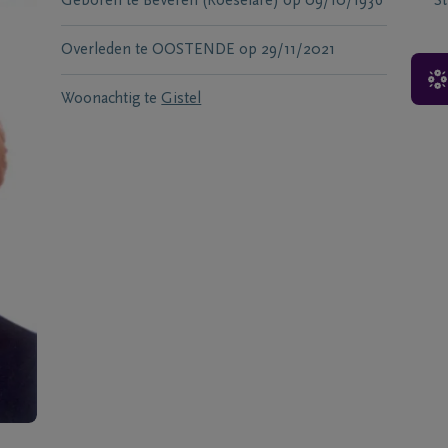
Geboren te
Beveren (Roeselare)
op
09/10/1936
S
Overleden te
OOSTENDE
op
29/11/2021
Woonachtig te
Gistel