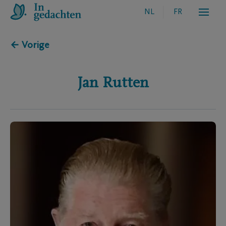
NL
FR
← Vorige
Jan
Rutten