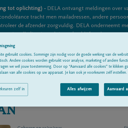
ng tot oplichting) -
DELA ontvangt meldingen over va
ondoléance tracht men mailadressen, andere persoon
controleer de afzender zorgvuldig. DELA onderneemt m
 nooit volledig uit te sluiten, dus blijf waakzaam.
nisgeving
te gebruikt cookies. Sommige zijn nodig voor de goede werking van de websit
Alle rouwberichten
Over ons
B
sch. Andere cookies worden gebruikt voor analyse, marketing of andere functio
ragen we wél jouw toestemming. Door op “Aanvaard alle cookies” te klikken g
laan van alle cookies op uw apparaat. Je kan ook je voorkeuren zelf instellen.
rkeuren zelf in
Alles afwijzen
Aanvaard a
AN