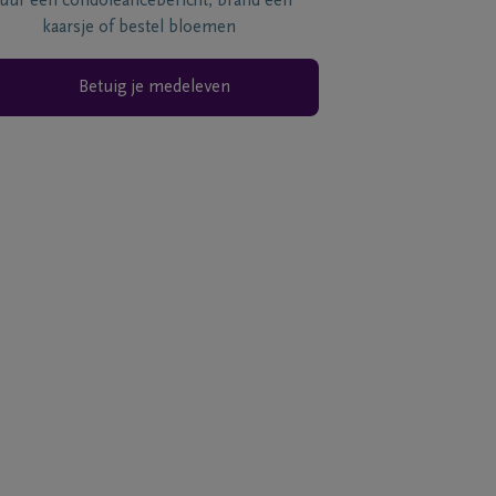
tuur een condoléancebericht, brand een
kaarsje of bestel bloemen
Betuig je medeleven