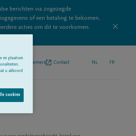
lse berichten via zogezegde
sgegevens of een betaling te bekomen.
eerdere acties om dit te voorkomen.
e en plaatsen
egrafenisondernemers
Contact
NL
FR
naliteiten;
aat u akkoord
lle cookies