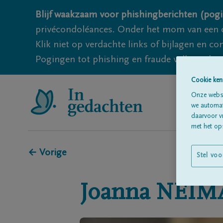
Blijf waakzaam voor phishingberichten (pogi
privécondoléances. Onder het mom van een c
Klik niet op verdachte links of bijlagen en 
Pogingen tot phishing en fraude vallen echter
Cookie ken
Onze websi
we automati
daarvoor v
met het ops
← Vorige
Stel voo
Joanna
NEIM